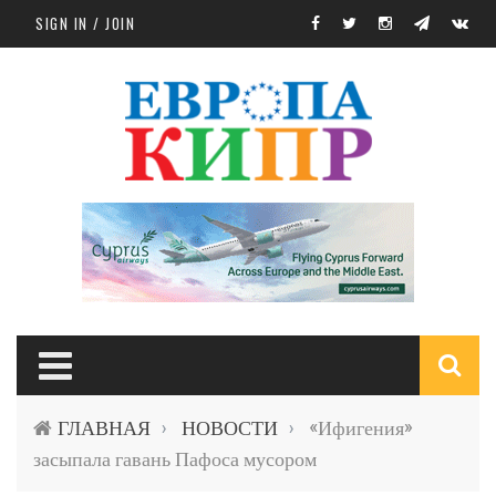
Skip to main content
SIGN IN / JOIN
S
ГЛАВНАЯ
НОВОСТИ
«Ифигения»
›
›
f
засыпала гавань Пафоса мусором