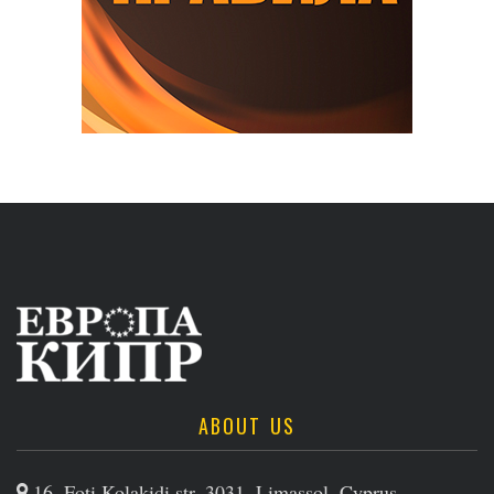
ABOUT US
16, Foti Kolakidi str, 3031, Limassol, Cyprus