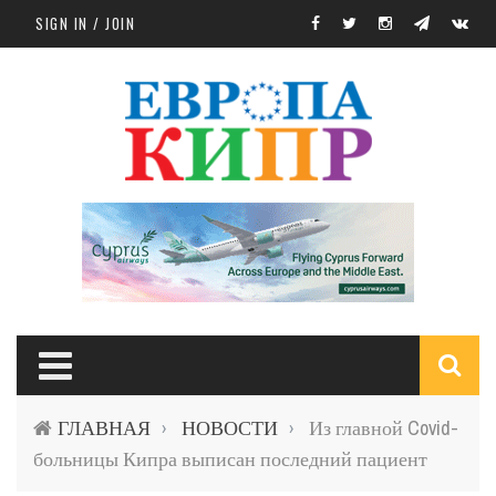
Skip to main content
SIGN IN / JOIN
S
ГЛАВНАЯ
НОВОСТИ
Из главной Covid-
›
›
f
больницы Кипра выписан последний пациент