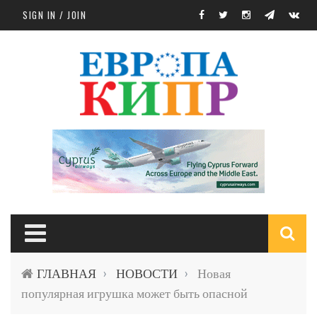
Skip to main content
SIGN IN / JOIN
S
ГЛАВНАЯ
НОВОСТИ
Новая
›
›
f
популярная игрушка может быть опасной