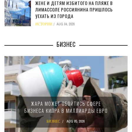
ЖЕНЕ И ДЕТЯМ ИЗБИТОГО НА ПЛЯЖЕ В
ЛИМАССОЛЕ РОССИЯНИНА ПРИШЛОСЬ
УЕХАТЬ ИЗ ГОРОДА
ИСТОРИИ
AUG 04, 2026
БИЗНЕС
МИНФИН КИПРА ПЕРЕ
ОБОЙТИСЬ СФЕРЕ
15-ПРОЦЕНТНОМ 
В МИЛЛИАРДЫ ЕВРО
КРУПНЫХ МЕЖД
КОМПАН
AUG 05, 2026
БИЗНЕС
AUG 