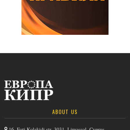
ABOUT US
16, Foti Kolakidi str, 3031, Limassol, Cyprus