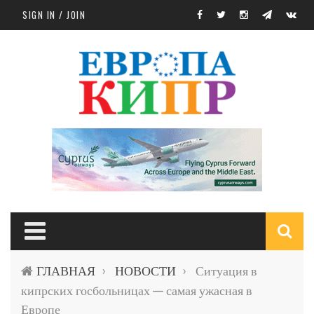
Skip to main content
SIGN IN / JOIN
S
ГЛАВНАЯ
НОВОСТИ
Ситуация в
›
›
f
кипрских госбольницах — самая ужасная в
Европе