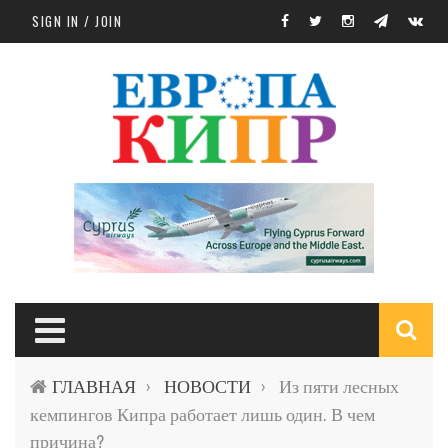
Skip to main content
SIGN IN / JOIN
S
ГЛАВНАЯ
НОВОСТИ
Из пяти лесных
›
›
f
кемпингов Кипра работает лишь один. В чем
причина?