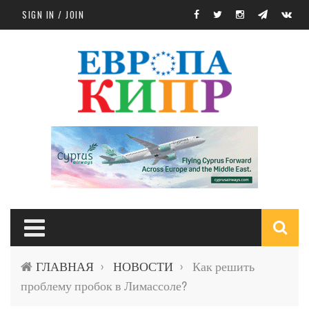
Skip to main content
SIGN IN / JOIN
S
ГЛАВНАЯ
НОВОСТИ
Как решить
›
›
f
проблему пробок в Лимассоле?