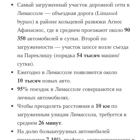
Самый загруженный участок дорожной сети в
Лимассоле — объездная дорога (Limassol
bypass) в районе кольцевой развязки Агиос
90
Афанасиос, где в среднем проезжают около
350
автомобилей в сутки. Второй по
загруженности — участок шоссе возле съезда
54 тысяч
на Пареклишу (порядка
машин/
сутки).
Ежегодно в Лимассоле появляются около
10 тысяч
новых авто.
95%
поездок в Лимассоле совершаются на
личных автомобилях.
10 км
Чтобы преодолеть расстояния в
по
загруженным улицам Лимассола, требуется в
26 минут
среднем
.
На долю большегрузных автомобилей
7-10%
приходится
трафика, сосредоточенного в