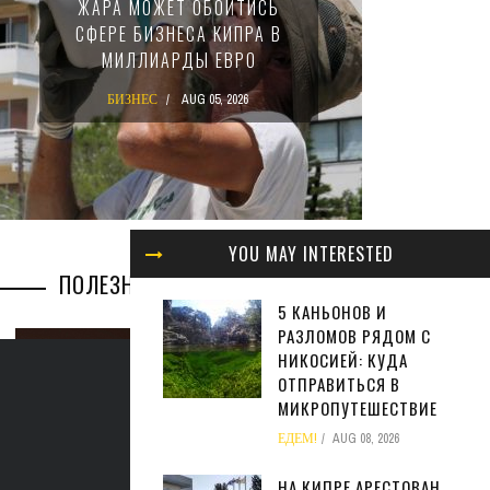
ЖАРА МОЖЕТ ОБОЙТИСЬ
ЗАКОН
СФЕРЕ БИЗНЕСА КИПРА В
НАЛ
МИЛЛИАРДЫ ЕВРО
М
БИЗНЕС
AUG 05, 2026
БИ
YOU MAY INTERESTED
ПОЛЕЗНАЯ ИНФОРМАЦИЯ
5 КАНЬОНОВ И
РАЗЛОМОВ РЯДОМ С
НИКОСИЕЙ: КУДА
ОТПРАВИТЬСЯ В
МИКРОПУТЕШЕСТВИЕ
ЕДЕМ!
AUG 08, 2026
НА КИПРЕ АРЕСТОВАН