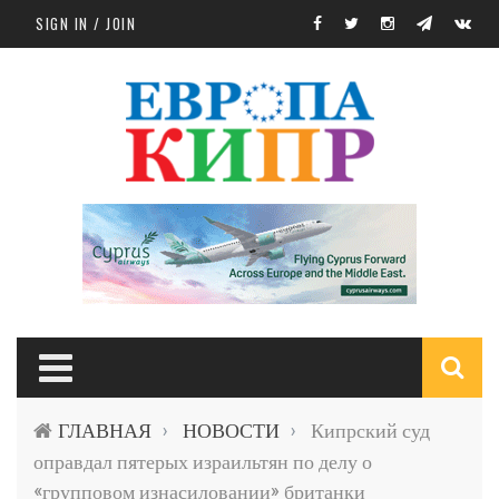
Skip to main content
SIGN IN / JOIN
S
ГЛАВНАЯ
НОВОСТИ
Кипрский суд
›
›
f
оправдал пятерых израильтян по делу о
«групповом изнасиловании» британки