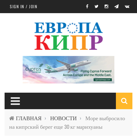
Skip to main content
SIGN IN / JOIN
S
ГЛАВНАЯ
НОВОСТИ
Море выбросило
›
›
f
на кипрский берег еще 30 кг марихуаны