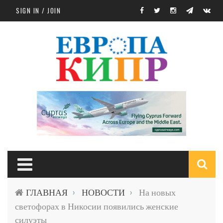
Skip to main content
SIGN IN / JOIN
S
ГЛАВНАЯ
НОВОСТИ
На новых
›
›
f
светофорах в Никосии появились женские
силуэты