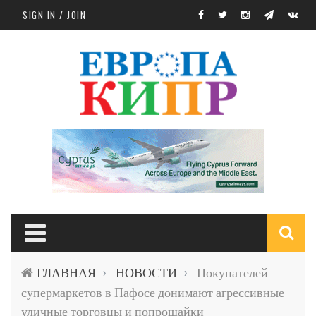
Skip to main content
SIGN IN / JOIN
S
ГЛАВНАЯ
НОВОСТИ
Покупателей
›
›
f
супермаркетов в Пафосе донимают агрессивные
уличные торговцы и попрошайки