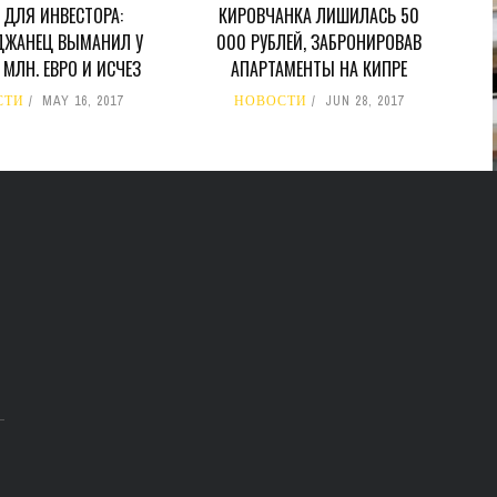
 ДЛЯ ИНВЕСТОРА:
КИРОВЧАНКА ЛИШИЛАСЬ 50
ДЖАНЕЦ ВЫМАНИЛ У
000 РУБЛЕЙ, ЗАБРОНИРОВАВ
В 2028 ГОДУ ENI НАЧНЕТ
5 МЛН. ЕВРО И ИСЧЕЗ
АПАРТАМЕНТЫ НА КИПРЕ
ДОБЫЧУ ГАЗА НА
МЕСТОРОЖДЕНИИ KRONOS
СТИ
MAY 16, 2017
НОВОСТИ
JUN 28, 2017
НА КИПРСКОМ ШЕЛЬФЕ
БИЗНЕС
JUL 28, 2026