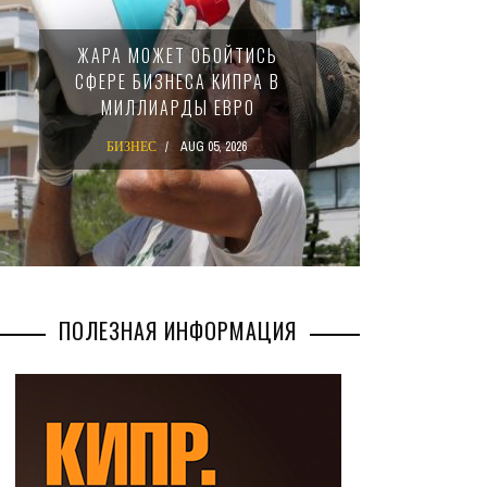
МИНФИ
ЖАРА МОЖЕТ ОБОЙТИСЬ
ЗАКОН
СФЕРЕ БИЗНЕСА КИПРА В
НАЛ
МИЛЛИАРДЫ ЕВРО
М
БИЗНЕС
AUG 05, 2026
БИ
ПОЛЕЗНАЯ ИНФОРМАЦИЯ