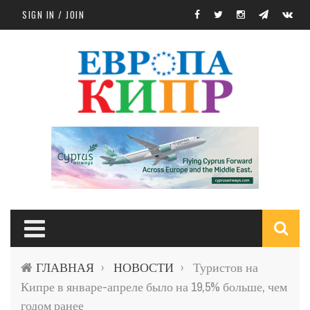
Skip to main content
SIGN IN / JOIN
S
ГЛАВНАЯ
НОВОСТИ
Туристов на
›
›
f
Кипре в январе-апреле было на 19,5% больше, чем
годом ранее