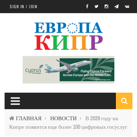
Skip to main content
SIGN IN / JOIN
S
ГЛАВНАЯ
НОВОСТИ
В 2026 году на
›
›
f
Кипре появится еще более 100 цифровых госуслуг