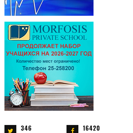
346
16420