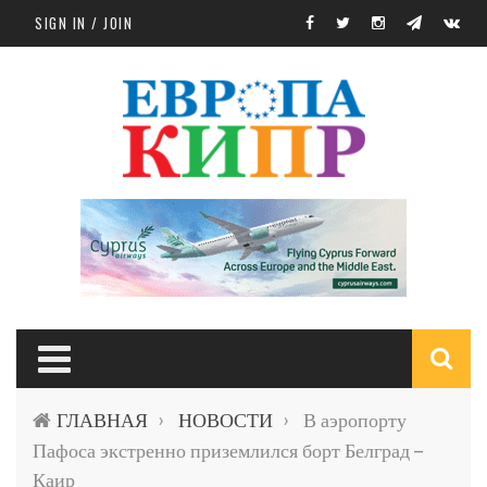
Skip to main content
SIGN IN / JOIN
S
ГЛАВНАЯ
НОВОСТИ
В аэропорту
›
›
f
Пафоса экстренно приземлился борт Белград –
Каир