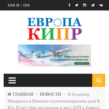
Skip to main content
SIGN IN / JOIN
S
ГЛАВНАЯ
НОВОСТИ
В больницу
›
›
f
Макариоса в Никосии госпитализированы дети 6,
12 и 13 лет. Они пострадали в двух ДТП в Пафосе