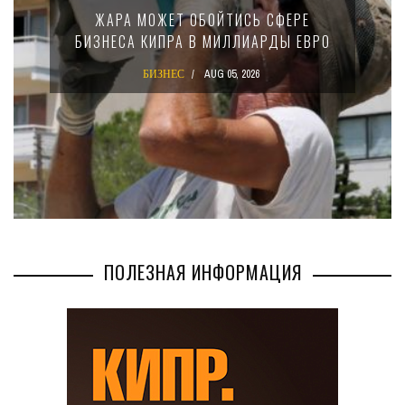
СЬ СФЕРЕ
15-ПРОЦЕНТНОМ НАЛОГ
ЛИАРДЫ ЕВРО
КРУПНЫХ МЕЖДУНАРО
КОМПАНИЙ
2026
БИЗНЕС
AUG 02, 2026
ПОЛЕЗНАЯ ИНФОРМАЦИЯ