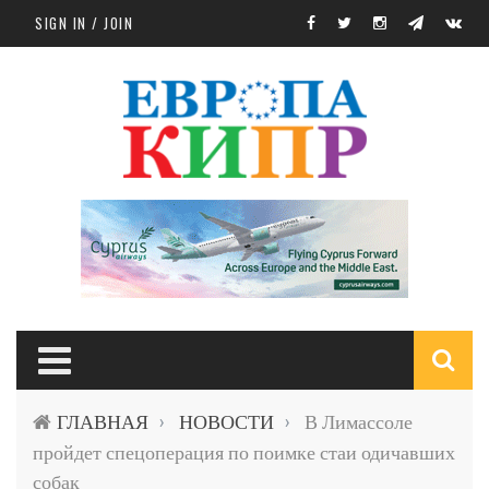
Skip to main content
SIGN IN / JOIN
S
ГЛАВНАЯ
НОВОСТИ
В Лимассоле
›
›
f
пройдет спецоперация по поимке стаи одичавших
собак