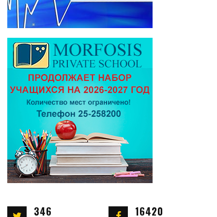
346
16420