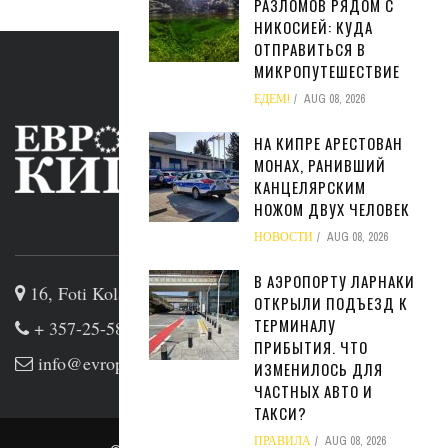
РАЗЛОМОВ РЯДОМ С
НИКОСИЕЙ: КУДА
ОТПРАВИТЬСЯ В
МИКРОПУТЕШЕСТВИЕ
ЕДЕМ!
AUG 08, 2026
НА КИПРЕ АРЕСТОВАН
МОНАХ, РАНИВШИЙ
КАНЦЕЛЯРСКИМ
НОЖОМ ДВУХ ЧЕЛОВЕК
ABOUT US
НОВОСТИ
AUG 08, 2026
В АЭРОПОРТУ ЛАРНАКИ
16, Foti Kolakidi str, 3031, Limassol, Cyprus
ОТКРЫЛИ ПОДЪЕЗД К
ТЕРМИНАЛУ
+ 357-25-581133
ПРИБЫТИЯ. ЧТО
info@evropakipr.com
ИЗМЕНИЛОСЬ ДЛЯ
ЧАСТНЫХ АВТО И
ТАКСИ?
ПРАВИЛА
AUG 08, 2026