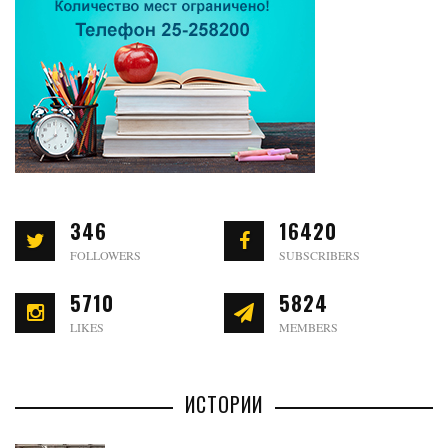
346
16420
FOLLOWERS
SUBSCRIBERS
5710
5824
LIKES
MEMBERS
ИСТОРИИ