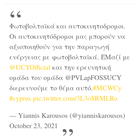
Φωτοβολταϊκά και αυτοκινητοδρομοι.
Οι αυτοκινητόδρομοι μας μπορούν να
αξιοποιηθούν για την παραγωγή
ενέργειας με φωτοβολταϊκά. ΈΜαζί με
@UCYOfficial
και την ερευνητική
ομάδα του ομάδα @PVLapFOSSUCY
διερευνούμε το θέμα αυτό.
#MCWCy
#cyprus
pic.twitter.com/3L3oSRMLRo
— Yiannis Karousos (@yianniskarousos)
October 23, 2021