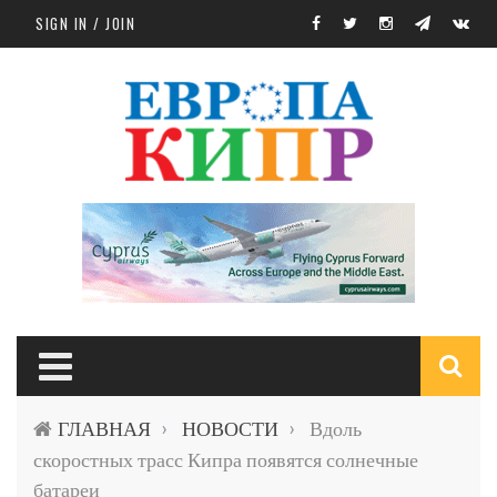
Skip to main content
SIGN IN / JOIN
S
ГЛАВНАЯ
НОВОСТИ
Вдоль
›
›
f
скоростных трасс Кипра появятся солнечные
батареи