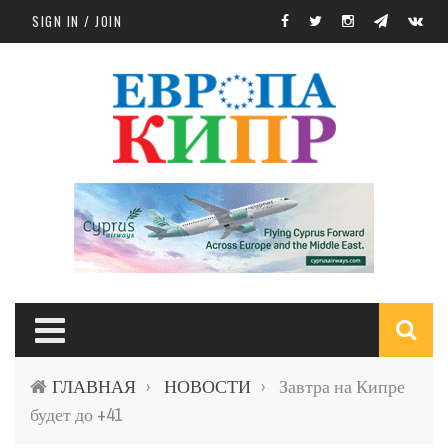
Skip to main content
SIGN IN / JOIN
S
ГЛАВНАЯ
НОВОСТИ
Завтра на Кипре
›
›
f
будет до +41