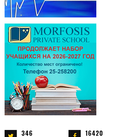
346
16420