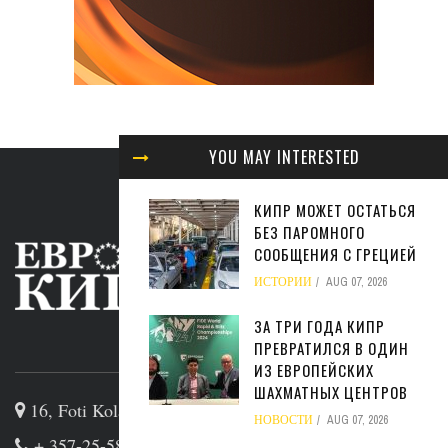
YOU MAY INTERESTED
КИПР МОЖЕТ ОСТАТЬСЯ
БЕЗ ПАРОМНОГО
СООБЩЕНИЯ С ГРЕЦИЕЙ
ИСТОРИИ
AUG 07, 2026
ЗА ТРИ ГОДА КИПР
ПРЕВРАТИЛСЯ В ОДИН
ABOUT US
ИЗ ЕВРОПЕЙСКИХ
ШАХМАТНЫХ ЦЕНТРОВ
16, Foti Kolakidi str, 3031, Limassol, Cyprus
НОВОСТИ
AUG 07, 2026
+ 357-25-581133