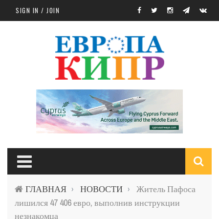
Skip to main content
SIGN IN / JOIN
S
ГЛАВНАЯ
НОВОСТИ
Житель Пафоса
›
›
f
лишился 47 406 евро, выполнив инструкции
незнакомца