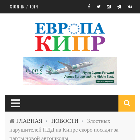
Skip to main content
SIGN IN / JOIN
S
ГЛАВНАЯ
НОВОСТИ
Злостных
›
›
f
нарушителей ПДД на Кипре скоро посадят за
парты новой автошколы