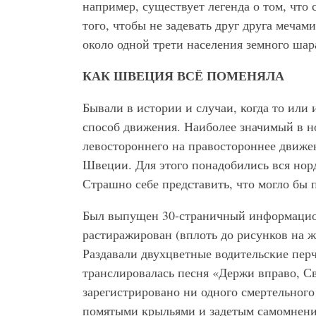
например, существует легенда о том, что 
того, чтобы не задевать друг друга мечам
около одной трети населения земного шара
КАК ШВЕЦИЯ ВСЁ ПОМЕНЯЛА
Бывали в истории и случаи, когда то или
способ движения. Наиболее значимый в н
левостороннего на правостороннее движен
Швеции. Для этого понадобились вся нор
Страшно себе представить, что могло бы п
Был выпущен 30-страничный информацион
растиражирован (вплоть до рисунков на 
Раздавали двухцветные водительские перча
транслировалась песня «Держи вправо, Св
зарегистрировано ни одного смертельног
помятыми крыльями и задетым самомнени