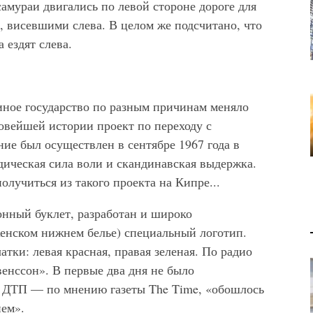
самураи двигались по левой стороне дороге для
и, висевшими слева. В целом же подсчитано, что
 ездят слева.
 иное государство по разным причинам меняло
овейшей истории проект по переходу с
ие был осуществлен в сентябре 1967 года в
дическая сила воли и скандинавская выдержка.
олучиться из такого проекта на Кипре...
ный буклет, разработан и широко
женском нижнем белье) специальный логотип.
тки: левая красная, правая зеленая. По радио
енссон». В первые два дня не было
о ДТП — по мнению газеты The Time, «обошлось
ем».