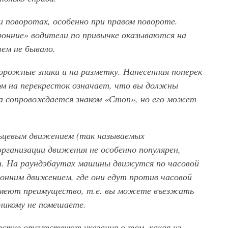
 поворотах, особенно при правом повороте.
ронние» водители по привычке оказываются на
чем не бывало.
орожные знаки и на разметку. Нанесенная поперек
дом на перекресток означает, что вы должны
са сопровождается знаком «Стоп», но его может
льцевым движением (так называемых
организации движения не особенно популярен,
и. На раундэбаутах машины движутся по часовой
ронним движением, где они едут против часовой
 имеют преимущество, т.е. вы можете въезжать
 никому не помешаете.
крестке отсутствуют указания о том, какая из