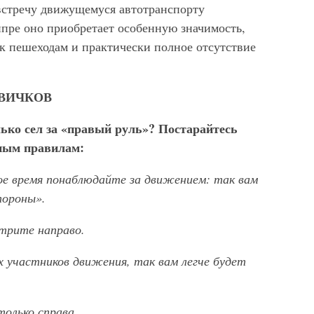
австречу движущемуся автотранспорту
Кипре оно приобретает особенную значимость,
к пешеходам и практически полное отсутствие
ОВИЧКОВ
ько сел за «правый руль»? Постарайтесь
ным правилам:
рое время понаблюдайте за движением: так вам
тороны».
трите направо.
х участников движения, так вам легче будет
олько справа.