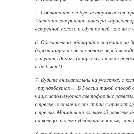
5. Соблюдайте особую осторожность при
Часто по завершении маневра «правосто
встречной полосе и едут по ней, как ни в 
6. Обязательно обращайте внимание на д
дороги широкая белая полоса перед выез
уступить дорогу (чаще всего такая поло
и не быть!).
7. Будьте внимательны на участках с ко
«раундэбаутах»). В России такой способ 
чаще используются светофорные развязк
стрелке, в отличие от стран с правосто
стрелки. Машины на кольцевой развязке
на кольцо, только убедившись в том, что
8. На Кипре редки случаи, когда на пере