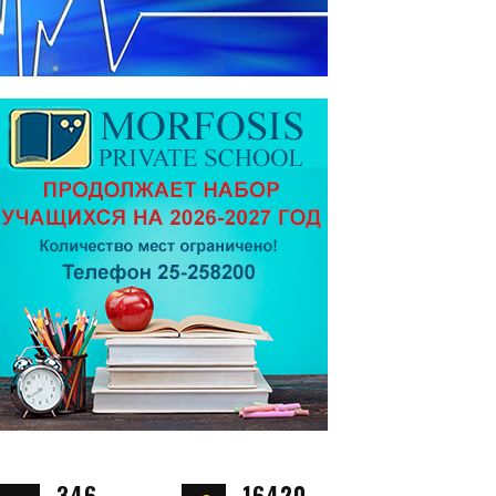
346
16420