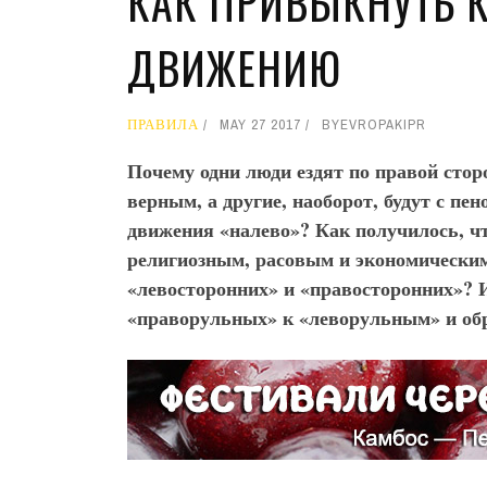
КАК ПРИВЫКНУТЬ 
ДВИЖЕНИЮ
ПРАВИЛА
MAY 27 2017
BY
EVROPAKIPR
Почему одни люди ездят по правой стор
верным, а другие, наоборот, будут с пе
движения «налево»? Как получилось, что
религиозным, расовым и экономическим 
«левосторонних» и «правосторонних»? И
«праворульных» к «леворульным» и обр