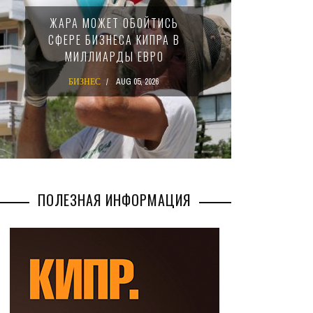
МИНФИН
ЖАРА МОЖЕТ ОБОЙТИСЬ
ЗАКОН 
СФЕРЕ БИЗНЕСА КИПРА В
НАЛО
МИЛЛИАРДЫ ЕВРО
МЕ
БИЗНЕС
AUG 05, 2026
БИЗ
ПОЛЕЗНАЯ ИНФОРМАЦИЯ