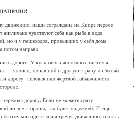
В 2028 ГОДУ ENI НАЧНЕТ
НАПРАВО!
ДОБЫЧУ ГАЗА НА
МЕСТОРОЖДЕНИИ KRONOS
му движению, наши сограждане на Кипре первое
НА КИПРСКОМ ШЕЛЬФЕ
т англичане чувствуют себя как рыба в воде.
БИЗНЕС
JUL 28, 2026
й, но и у пешеходов, привыкших у себя дома
 а потом направо.
оить дорого. У культового японского писателя
аж — японец, попавший в другую страну и сбитый
ти дорогу. Человек пал жертвой забывчивости —
стороне.
у, переходя дорогу. Если не можете сразу
вой во все стороны, так будет надежней. И еще:
 обязательно идите «навстречу» движению, то есть