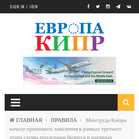
Skip to main content
SIGN IN / JOIN
S
ГЛАВНАЯ
ПРАВИЛА
Минтруда Кипра
›
›
f
начало принимать заявления в рамках третьего
этапа схемы поддержки бизнеса и наемных