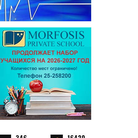
346
16420