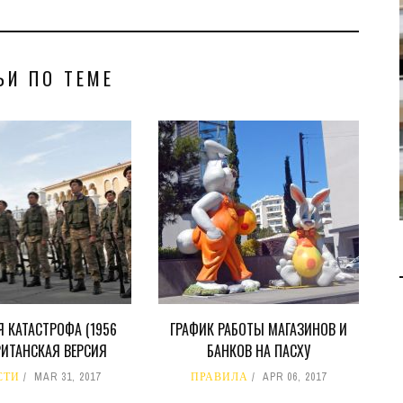
В 2028 ГОДУ ENI НАЧНЕТ
ДОБЫЧУ ГАЗА НА
ЬИ ПО ТЕМЕ
МЕСТОРОЖДЕНИИ KRONOS
НА КИПРСКОМ ШЕЛЬФЕ
БИЗНЕС
JUL 28, 2026
 КАТАСТРОФА (1956
ГРАФИК РАБОТЫ МАГАЗИНОВ И
БРИТАНСКАЯ ВЕРСИЯ
БАНКОВ НА ПАСХУ
СТИ
MAR 31, 2017
ПРАВИЛА
APR 06, 2017