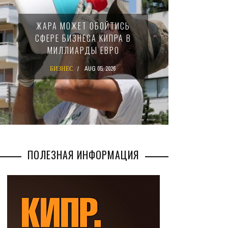
МИНФИ
ЖАРА МОЖЕТ ОБОЙТИСЬ
ЗАКОН
СФЕРЕ БИЗНЕСА КИПРА В
НАЛ
МИЛЛИАРДЫ ЕВРО
М
БИЗНЕС
AUG 05, 2026
БИ
ПОЛЕЗНАЯ ИНФОРМАЦИЯ