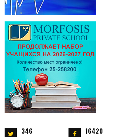
346
16420