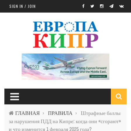
Skip to main content
SIGN IN / JOIN
S
ГЛАВНАЯ
ПРАВИЛА
Штрафные баллы
›
›
f
за нарушения ПДД на Кипре: когда они «сгорают»
и что изменится 1 февраля 2025 года?