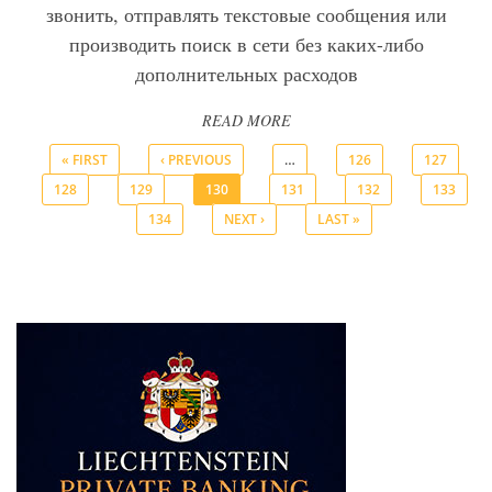
звонить, отправлять текстовые сообщения или
производить поиск в сети без каких-либо
дополнительных расходов
READ MORE
« FIRST
‹ PREVIOUS
…
126
127
128
129
130
131
132
133
Pages
134
NEXT ›
LAST »