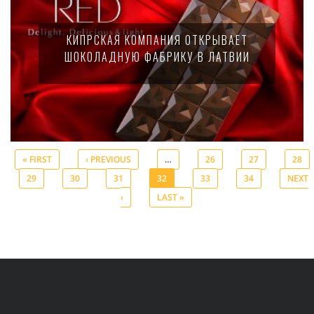
КИПРСКАЯ КОМПАНИЯ ОТКРЫВАЕТ
ШОКОЛАДНУЮ ФАБРИКУ В ЛАТВИИ
« FIRST
‹ PREVIOUS
…
26
27
28
29
30
31
32
33
34
NEXT
Pages
›
LAST »