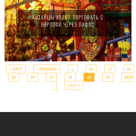
КИТАЙЦЫ ХОТЯТ ТОРГОВАТЬ С
ЕВРОПОЙ ЧЕРЕЗ ПАФОС
« FIRST
‹ PREVIOUS
…
26
27
28
29
30
31
32
33
34
NEXT
Pages
›
LAST »