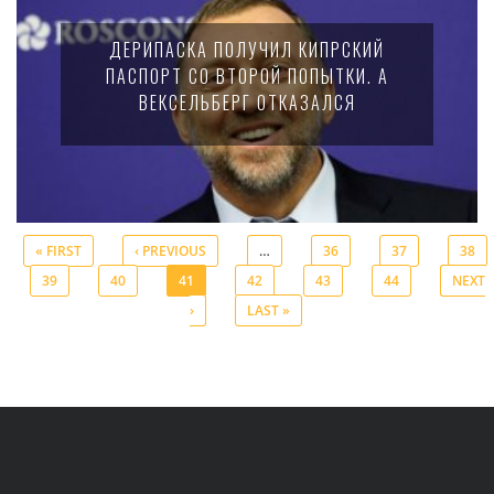
ДЕРИПАСКА ПОЛУЧИЛ КИПРСКИЙ
ПАСПОРТ СО ВТОРОЙ ПОПЫТКИ. А
ВЕКСЕЛЬБЕРГ ОТКАЗАЛСЯ
« FIRST
‹ PREVIOUS
…
36
37
38
39
40
41
42
43
44
NEXT
Pages
›
LAST »