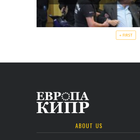
« FIRST
ABOUT US