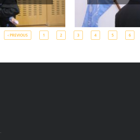
‹ PREVIOUS
1
2
3
4
5
6