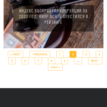
ИНДЕКС ВОСПРИЯТИЯ КОРРУПЦИИ ЗА
2022 ГОД. КИПР ОПЯТЬ ОПУСТИЛСЯ В
РЕЙТИНГЕ
« FIRST
‹ PREVIOUS
1
2
3
4
5
6
7
8
9
…
NEXT ›
Pages
LAST »