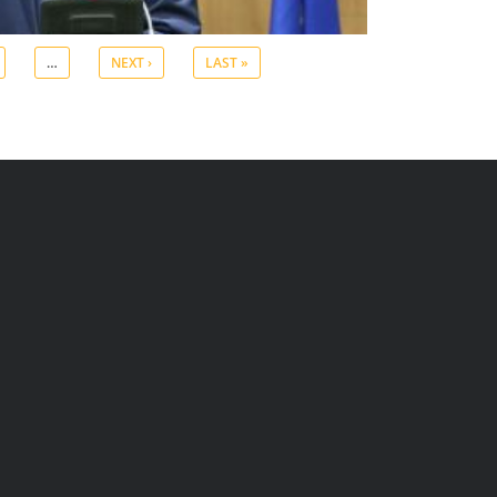
…
NEXT ›
LAST »