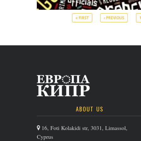
« FIRST
‹ PREVIOUS
ABOUT US
16, Foti Kolakidi str, 3031, Limassol,
Cyprus