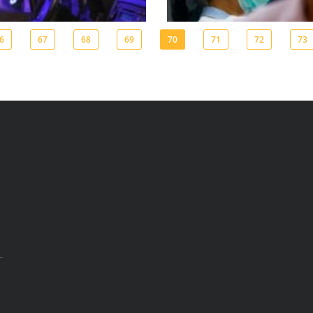
6
67
68
69
70
71
72
73