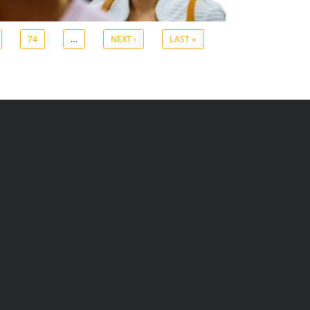
74
…
NEXT ›
LAST »