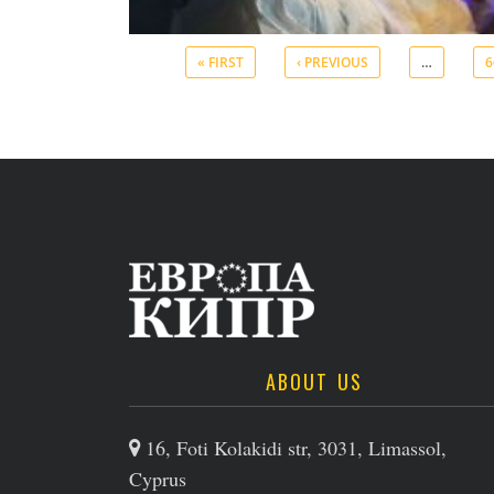
« FIRST
‹ PREVIOUS
…
6
ABOUT US
16, Foti Kolakidi str, 3031, Limassol,
Cyprus