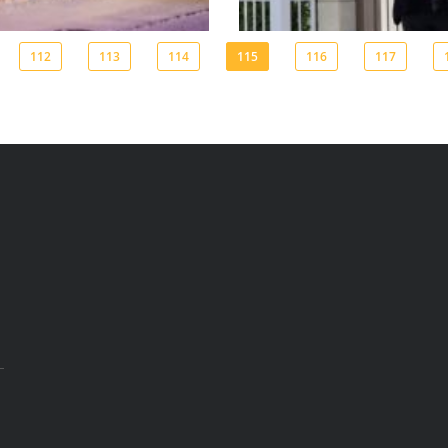
112
113
114
115
116
117