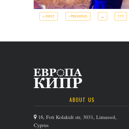
« FIRST
‹ PREVIOUS
…
111
ABOUT US
16, Foti Kolakidi str, 3031, Limassol,
Cyprus