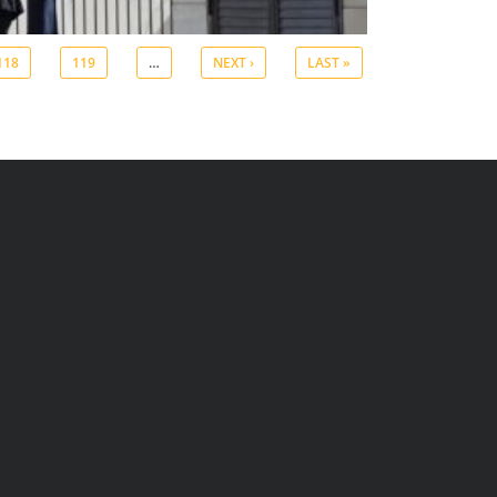
118
119
…
NEXT ›
LAST »