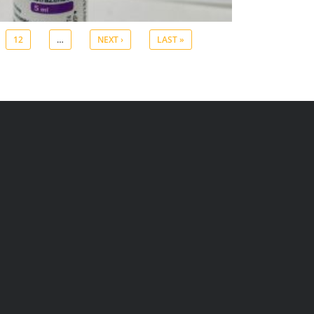
12
…
NEXT ›
LAST »