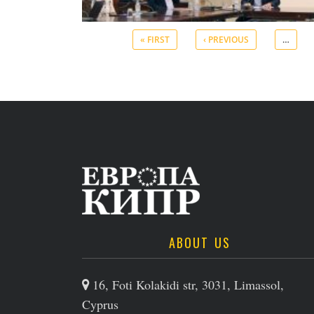
« FIRST
‹ PREVIOUS
…
ABOUT US
16, Foti Kolakidi str, 3031, Limassol,
Cyprus