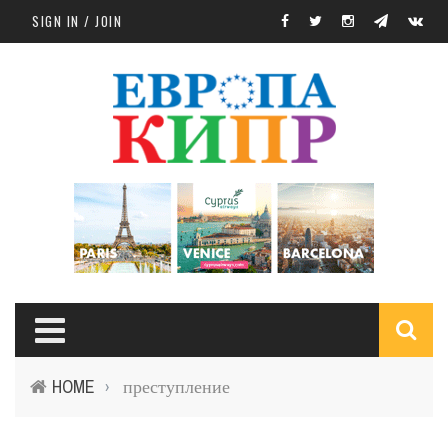
Skip to main content
SIGN IN / JOIN
S
HOME
преступление
›
f