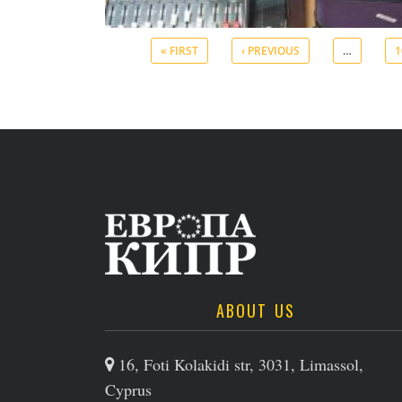
« FIRST
‹ PREVIOUS
…
1
ABOUT US
16, Foti Kolakidi str, 3031, Limassol,
Cyprus