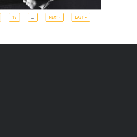
18
…
NEXT ›
LAST »