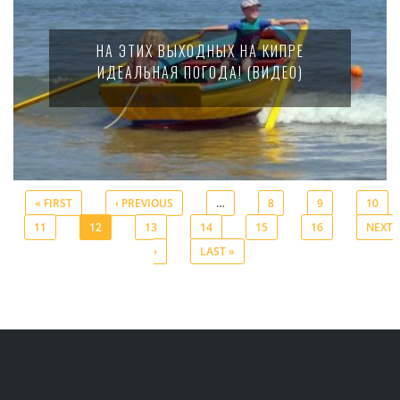
НА ЭТИХ ВЫХОДНЫХ НА КИПРЕ
ИДЕАЛЬНАЯ ПОГОДА! (ВИДЕО)
« FIRST
‹ PREVIOUS
…
8
9
10
11
12
13
14
15
16
NEXT
Pages
›
LAST »