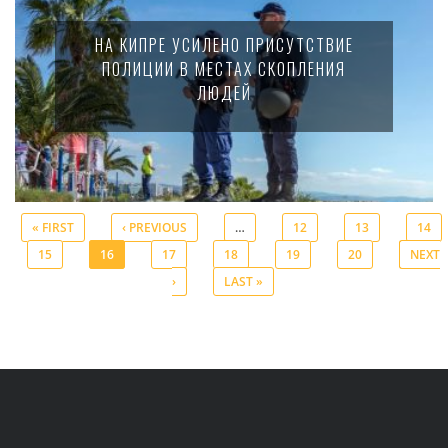
НА КИПРЕ УСИЛЕНО ПРИСУТСТВИЕ
ПОЛИЦИИ В МЕСТАХ СКОПЛЕНИЯ
ЛЮДЕЙ
« FIRST
‹ PREVIOUS
…
12
13
14
15
16
17
18
19
20
NEXT
Pages
›
LAST »