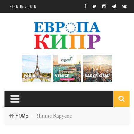
Skip to main content
SIGN IN / JOIN
S
HOME
Яннис Карусос
›
f