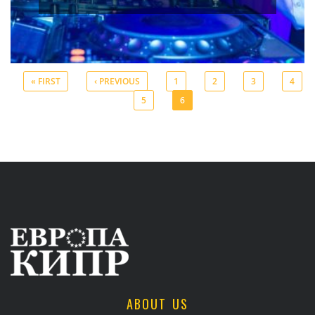
« FIRST
‹ PREVIOUS
1
2
3
4
5
6
Pages
ABOUT US