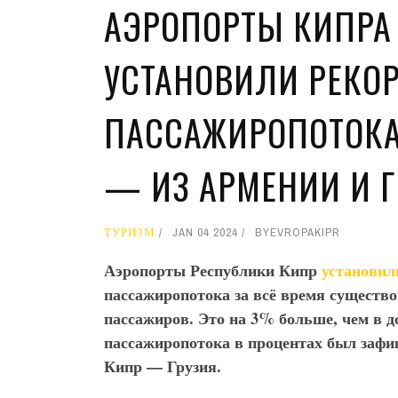
АЭРОПОРТЫ КИПРА 
УСТАНОВИЛИ РЕКО
ПАССАЖИРОПОТОКА
— ИЗ АРМЕНИИ И 
ТУРИЗМ
JAN 04 2024
BY
EVROPAKIPR
Аэропорты Республики Кипр
установил
пассажиропотока за всё время существов
пассажиров. Это на 3% больше, чем в 
пассажиропотока в процентах был заф
Кипр — Грузия.