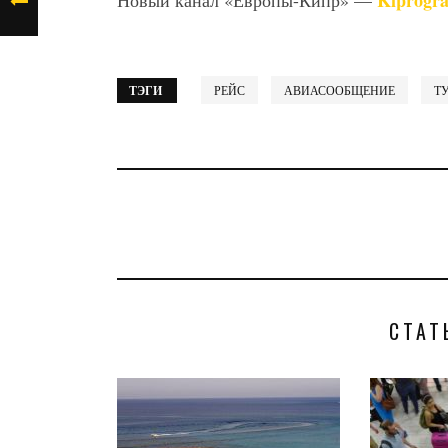
Kiprogr
Новый канал «Европы-Кипр» —
ТЭГИ
РЕЙС
АВИАСООБЩЕНИЕ
Т
СТАТ