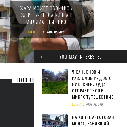
МИНФИ
ЖАРА МОЖЕТ ОБОЙТИСЬ
ЗАКОН
СФЕРЕ БИЗНЕСА КИПРА В
НАЛ
МИЛЛИАРДЫ ЕВРО
М
БИЗНЕС
AUG 05, 2026
БИ
YOU MAY INTERESTED
5 КАНЬОНОВ И
РАЗЛОМОВ РЯДОМ С
ПОЛЕЗНАЯ ИНФОРМАЦИЯ
НИКОСИЕЙ: КУДА
ОТПРАВИТЬСЯ В
МИКРОПУТЕШЕСТВИЕ
ЕДЕМ!
AUG 08, 2026
НА КИПРЕ АРЕСТОВАН
МОНАХ, РАНИВШИЙ