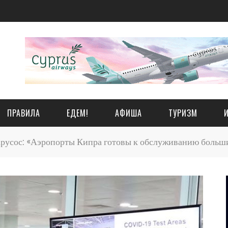
ПРАВИЛА
ЕДЕМ!
АФИША
ТУРИЗМ
русос: «Аэропорты Кипра готовы к обслуживанию больш