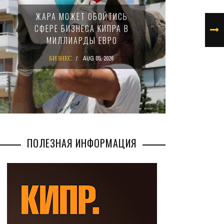
МИНФИ
ЖАРА МОЖЕТ ОБОЙТИСЬ
ЗАКОН
СФЕРЕ БИЗНЕСА КИПРА В
НАЛ
МИЛЛИАРДЫ ЕВРО
М
БИЗНЕС
AUG 05, 2026
БИ
ПОЛЕЗНАЯ ИНФОРМАЦИЯ