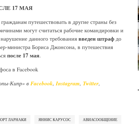
В 2028 ГОДУ ENI НАЧНЕТ
ЛЕ 17 МАЯ
ДОБЫЧУ ГАЗА НА
МЕСТОРОЖДЕНИИ KRONOS
гражданам путешествовать в другие страны без
НА КИПРСКОМ ШЕЛЬФЕ
ичинами могут считаться рабочие командировки и
введен штраф
а нарушение данного требования
до
БИЗНЕС
JUL 28, 2026
ьер-министра Бориса Джонсона, в путешествия
после 17 мая
ься
.
фоса в Facebook
опы-Кипр» в
Facebook
,
Instagram
,
Twitter
,
ОРТ ЛАРНАКИ
ЯННИС КАРУСОС
АВИАСООБЩЕНИЕ