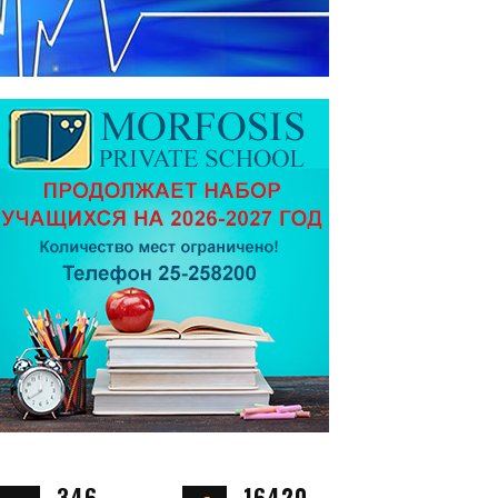
346
16420