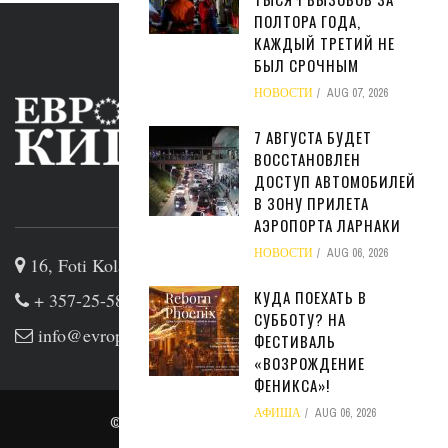
ПОЛТОРА ГОДА,
КАЖДЫЙ ТРЕТИЙ НЕ
БЫЛ СРОЧНЫМ
НОВОСТИ
AUG 07, 2026
7 АВГУСТА БУДЕТ
ВОССТАНОВЛЕН
ДОСТУП АВТОМОБИЛЕЙ
В ЗОНУ ПРИЛЕТА
ABOUT US
АЭРОПОРТА ЛАРНАКИ
НОВОСТИ
AUG 06, 2026
16, Foti Kolakidi str, 3031, Limassol, Cyprus
КУДА ПОЕХАТЬ В
+ 357-25-581133
СУББОТУ? НА
info@evropakipr.com
ФЕСТИВАЛЬ
«ВОЗРОЖДЕНИЕ
ФЕНИКСА»!
АФИША
AUG 06, 2026
© Copyright
admin
. All rights reserved.