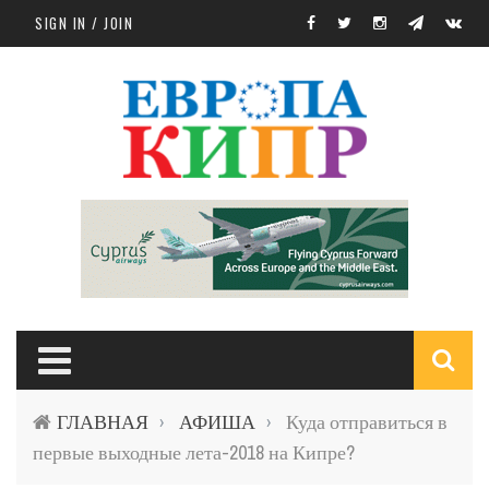
Skip to main content
SIGN IN / JOIN
S
ГЛАВНАЯ
АФИША
Куда отправиться в
›
›
f
первые выходные лета-2018 на Кипре?