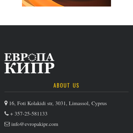
ABOUT US
16, Foti Kolakidi str, 3031, Limassol, Cyprus
+ 357-25-581133
info@evropakipr.com