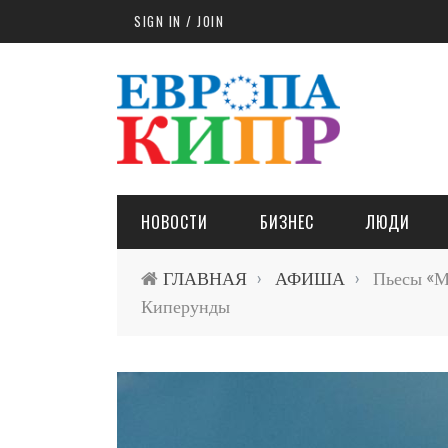
Skip to main content
SIGN IN / JOIN
НОВОСТИ
БИЗНЕС
ЛЮДИ
ГЛАВНАЯ
АФИША
Пьесы «Ме
›
›
Киперунды