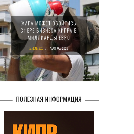
МИНФИ
ЖАРА МОЖЕТ ОБОЙТИСЬ
ЗАКОН
СФЕРЕ БИЗНЕСА КИПРА В
НАЛ
МИЛЛИАРДЫ ЕВРО
М
БИЗНЕС
AUG 05, 2026
БИ
ПОЛЕЗНАЯ ИНФОРМАЦИЯ