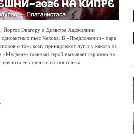
у, Йоргос Эвагору и Димитра Хаджиянни
х одноактных пьес Чехова. В «Предложении» пара
споров о том, кому принадлежит луг и у какого из
 в «Медведе» главный герой вызывает героиню на
т научить ее стрелять их пистолета.
у