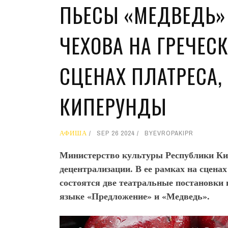
ПЬЕСЫ «МЕДВЕДЬ»
ЧЕХОВА НА ГРЕЧЕС
СЦЕНАХ ПЛАТРЕСА,
КИПЕРУНДЫ
АФИША
SEP 26 2024
BY
EVROPAKIPR
Министерство культуры Республики Ки
децентрализации. В ее рамках на сцена
состоятся две театральные постановки
языке «Предложение» и «Медведь».