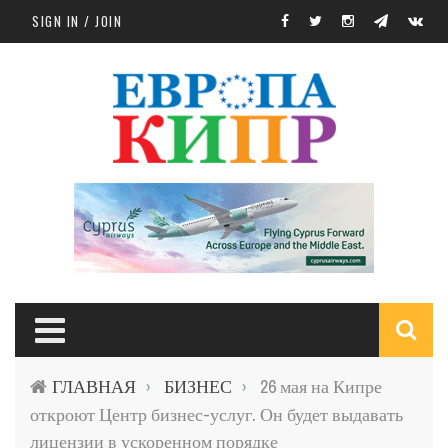
Skip to main content
SIGN IN / JOIN
S
ГЛАВНАЯ
БИЗНЕС
26 мая на Кипре
›
›
f
откроют Центр бизнес-услуг. Он будет выдавать
лицензии в ускоренном порядке