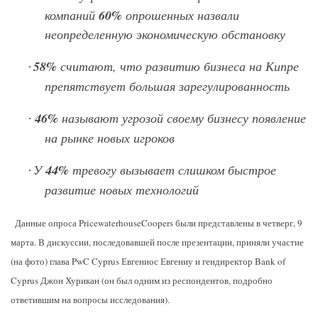
компаний
60%
опрошенных назвали
неопределенную экономическую обстановку
58%
считают, что развитию бизнеса на Кипре
·
препятствует большая зарегулированность
46%
называют угрозой своему бизнесу появление
·
на рынке новых игроков
У
44%
тревогу вызывает слишком быстрое
·
развитие новых технологий
Данные опроса PricewaterhouseCoopers были представлены в четверг, 9
марта. В дискуссии, последовавшей после презентации, приняли участие
(на фото) глава
PwC
Cyprus
Евгениос Евгениу и гендиректор
Bank
of
Cyprus
Джон Хурикан (он был одним из респондентов, подробно
ответившим на вопросы исследования).