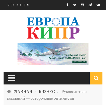
Skip to main content
SIGN IN / JOIN
S
ГЛАВНАЯ
БИЗНЕС
Руководители
›
›
f
компаний — осторожные оптимисты